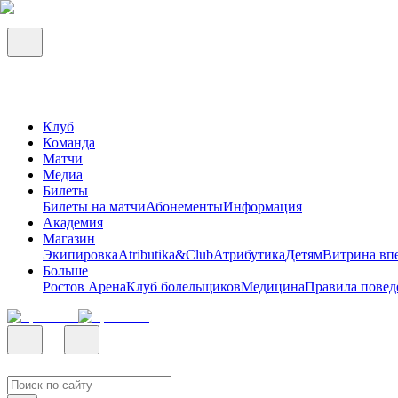
Клуб
Команда
Матчи
Медиа
Билеты
Билеты на матчи
Абонементы
Информация
Академия
Магазин
Экипировка
Atributika&Club
Атрибутика
Детям
Витрина вп
Больше
Ростов Арена
Клуб болельщиков
Медицина
Правила повед