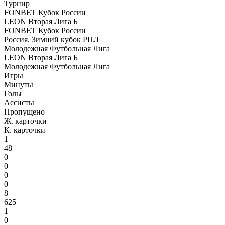
Турнир
FONBET Кубок России
LEON Вторая Лига Б
FONBET Кубок России
Россия. Зимний кубок РПЛ
Молодежная Футбольная Лига
LEON Вторая Лига Б
Молодежная Футбольная Лига
Игры
Минуты
Голы
Ассисты
Пропущено
Ж. карточки
К. карточки
1
48
0
0
0
0
8
625
1
0