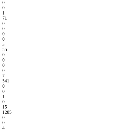
0
0
1
71
0
0
0
0
3
55
0
0
0
0
7
541
0
0
1
0
15
1285
0
0
4