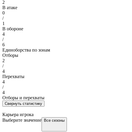
2
В атаке
0
/
1
В обороне
4
/
6
Единоборства по зонам
Отборы
2
/
4
Перехваты
4
/
4
Отборы и перехваты
Свернуть статистику
Карьера игрока
Выберите значение
Все сезоны