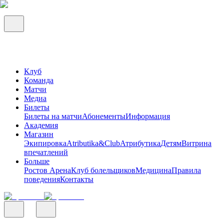
Клуб
Команда
Матчи
Медиа
Билеты
Билеты на матчи
Абонементы
Информация
Академия
Магазин
Экипировка
Atributika&Club
Атрибутика
Детям
Витрина
впечатлений
Больше
Ростов Арена
Клуб болельщиков
Медицина
Правила
поведения
Контакты