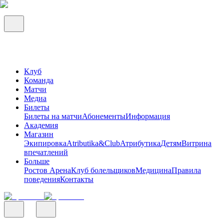
Клуб
Команда
Матчи
Медиа
Билеты
Билеты на матчи
Абонементы
Информация
Академия
Магазин
Экипировка
Atributika&Club
Атрибутика
Детям
Витрина
впечатлений
Больше
Ростов Арена
Клуб болельщиков
Медицина
Правила
поведения
Контакты