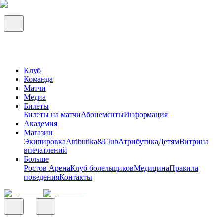
Клуб
Команда
Матчи
Медиа
Билеты
Билеты на матчи
Абонементы
Информация
Академия
Магазин
Экипировка
Atributika&Club
Атрибутика
Детям
Витрина
впечатлений
Больше
Ростов Арена
Клуб болельщиков
Медицина
Правила
поведения
Контакты