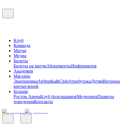
Клуб
Команда
Матчи
Медиа
Билеты
Билеты на матчи
Абонементы
Информация
Академия
Магазин
Экипировка
Atributika&Club
Атрибутика
Детям
Витрина
впечатлений
Больше
Ростов Арена
Клуб болельщиков
Медицина
Правила
поведения
Контакты