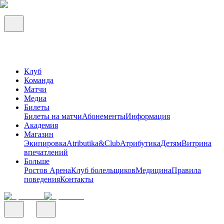
Клуб
Команда
Матчи
Медиа
Билеты
Билеты на матчи
Абонементы
Информация
Академия
Магазин
Экипировка
Atributika&Club
Атрибутика
Детям
Витрина
впечатлений
Больше
Ростов Арена
Клуб болельщиков
Медицина
Правила
поведения
Контакты