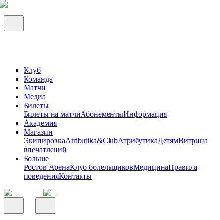
Клуб
Команда
Матчи
Медиа
Билеты
Билеты на матчи
Абонементы
Информация
Академия
Магазин
Экипировка
Atributika&Club
Атрибутика
Детям
Витрина
впечатлений
Больше
Ростов Арена
Клуб болельщиков
Медицина
Правила
поведения
Контакты