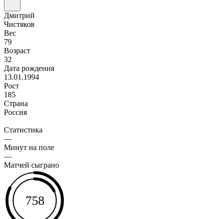
Дмитрий
Чистяков
Вес
79
Возраст
32
Дата рождения
13.01.1994
Рост
185
Страна
Россия
Статистика
—
Минут на поле
—
Матчей сыграно
758