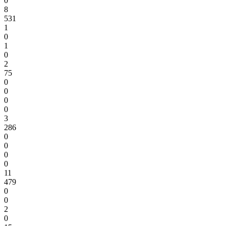
0
8
531
1
0
1
0
2
75
0
0
0
0
3
286
0
0
0
0
11
479
0
0
2
0