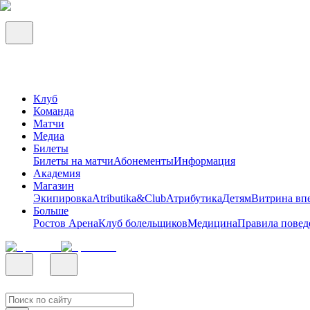
Клуб
Команда
Матчи
Медиа
Билеты
Билеты на матчи
Абонементы
Информация
Академия
Магазин
Экипировка
Atributika&Club
Атрибутика
Детям
Витрина вп
Больше
Ростов Арена
Клуб болельщиков
Медицина
Правила повед