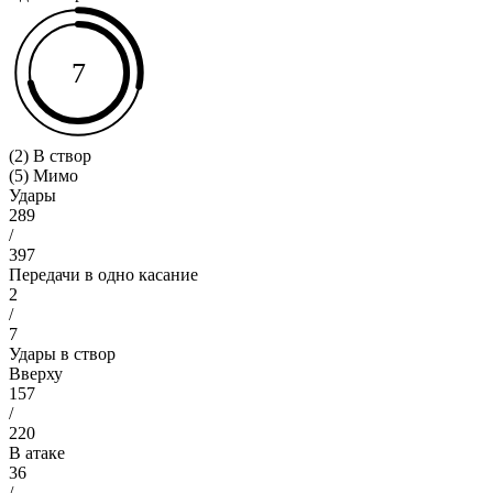
7
(2) В створ
(5) Мимо
Удары
289
/
397
Передачи в одно касание
2
/
7
Удары в створ
Вверху
157
/
220
В атаке
36
/