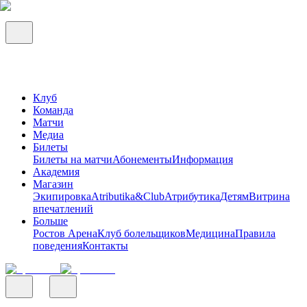
Клуб
Команда
Матчи
Медиа
Билеты
Билеты на матчи
Абонементы
Информация
Академия
Магазин
Экипировка
Atributika&Club
Атрибутика
Детям
Витрина
впечатлений
Больше
Ростов Арена
Клуб болельщиков
Медицина
Правила
поведения
Контакты