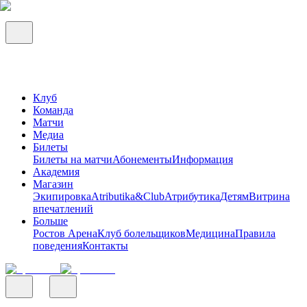
Клуб
Команда
Матчи
Медиа
Билеты
Билеты на матчи
Абонементы
Информация
Академия
Магазин
Экипировка
Atributika&Club
Атрибутика
Детям
Витрина
впечатлений
Больше
Ростов Арена
Клуб болельщиков
Медицина
Правила
поведения
Контакты