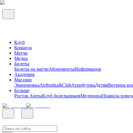
Клуб
Команда
Матчи
Медиа
Билеты
Билеты на матчи
Абонементы
Информация
Академия
Магазин
Экипировка
Atributika&Club
Атрибутика
Детям
Витрина вп
Больше
Ростов Арена
Клуб болельщиков
Медицина
Правила повед