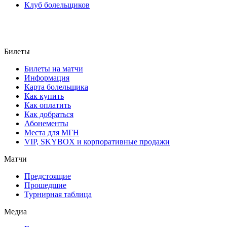
Клуб болельщиков
Билеты
Билеты на матчи
Информация
Карта болельщика
Как купить
Как оплатить
Как добраться
Абонементы
Места для МГН
VIP, SKYBOX и корпоративные продажи
Матчи
Предстоящие
Прошедшие
Турнирная таблица
Медиа