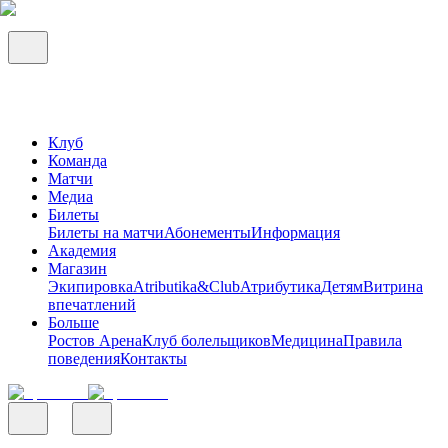
Клуб
Команда
Матчи
Медиа
Билеты
Билеты на матчи
Абонементы
Информация
Академия
Магазин
Экипировка
Atributika&Club
Атрибутика
Детям
Витрина
впечатлений
Больше
Ростов Арена
Клуб болельщиков
Медицина
Правила
поведения
Контакты