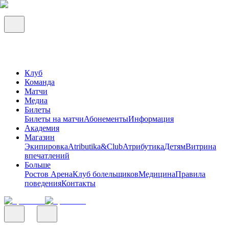
Клуб
Команда
Матчи
Медиа
Билеты
Билеты на матчи
Абонементы
Информация
Академия
Магазин
Экипировка
Atributika&Club
Атрибутика
Детям
Витрина
впечатлений
Больше
Ростов Арена
Клуб болельщиков
Медицина
Правила
поведения
Контакты