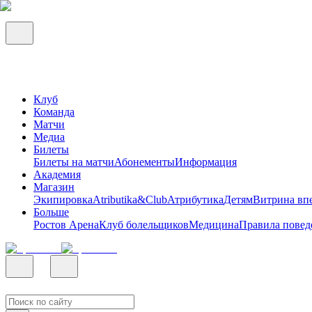
Клуб
Команда
Матчи
Медиа
Билеты
Билеты на матчи
Абонементы
Информация
Академия
Магазин
Экипировка
Atributika&Club
Атрибутика
Детям
Витрина вп
Больше
Ростов Арена
Клуб болельщиков
Медицина
Правила повед