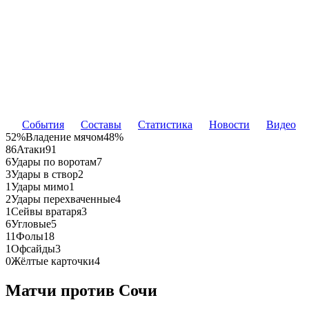
События
Составы
Статистика
Новости
Видео
52%
Владение мячом
48%
86
Атаки
91
6
Удары по воротам
7
3
Удары в створ
2
1
Удары мимо
1
2
Удары перехваченные
4
1
Сейвы вратаря
3
6
Угловые
5
11
Фолы
18
1
Офсайды
3
0
Жёлтые карточки
4
Матчи против Сочи