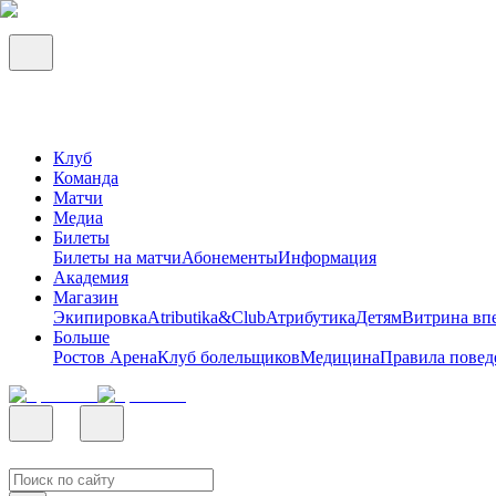
Клуб
Команда
Матчи
Медиа
Билеты
Билеты на матчи
Абонементы
Информация
Академия
Магазин
Экипировка
Atributika&Club
Атрибутика
Детям
Витрина вп
Больше
Ростов Арена
Клуб болельщиков
Медицина
Правила повед