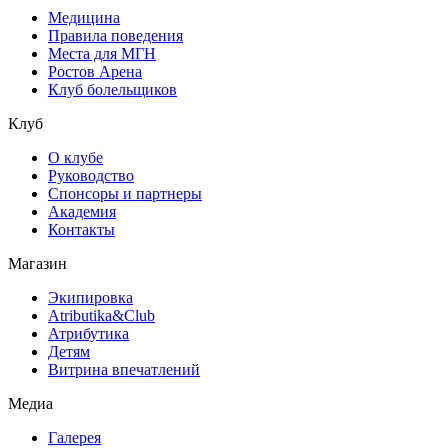
Медицина
Правила поведения
Места для МГН
Ростов Арена
Клуб болельщиков
Клуб
О клубе
Руководство
Спонсоры и партнеры
Академия
Контакты
Магазин
Экипировка
Atributika&Club
Атрибутика
Детям
Витрина впечатлений
Медиа
Галерея