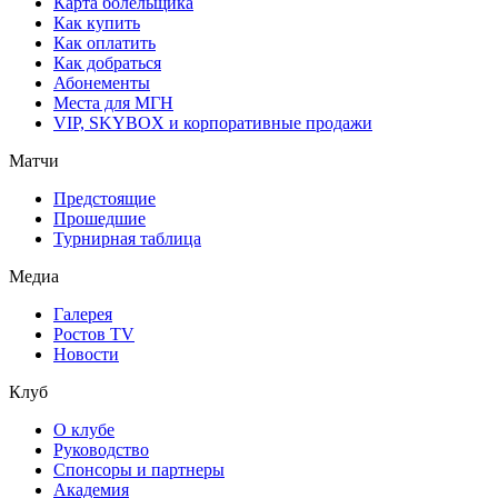
Карта болельщика
Как купить
Как оплатить
Как добраться
Абонементы
Места для МГН
VIP, SKYBOX и корпоративные продажи
Матчи
Предстоящие
Прошедшие
Турнирная таблица
Медиа
Галерея
Ростов TV
Новости
Клуб
О клубе
Руководство
Спонсоры и партнеры
Академия