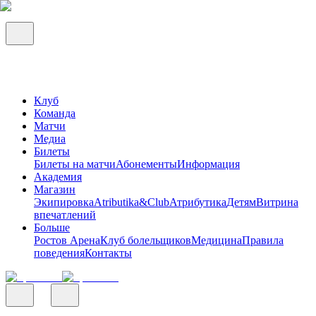
Клуб
Команда
Матчи
Медиа
Билеты
Билеты на матчи
Абонементы
Информация
Академия
Магазин
Экипировка
Atributika&Club
Атрибутика
Детям
Витрина
впечатлений
Больше
Ростов Арена
Клуб болельщиков
Медицина
Правила
поведения
Контакты