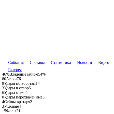
События
Составы
Статистика
Новости
Видео
Галерея
46%
Владение мячом
54%
80
Атаки
76
9
Удары по воротам
14
3
Удары в створ
5
6
Удары мимо
4
0
Удары перехваченные
5
4
Сейвы вратаря
2
3
Угловые
4
15
Фолы
21