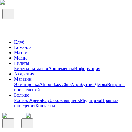
Клуб
Команда
Матчи
Медиа
Билеты
Билеты на матчи
Абонементы
Информация
Академия
Магазин
Экипировка
Atributika&Club
Атрибутика
Детям
Витрина
впечатлений
Больше
Ростов Арена
Клуб болельщиков
Медицина
Правила
поведения
Контакты