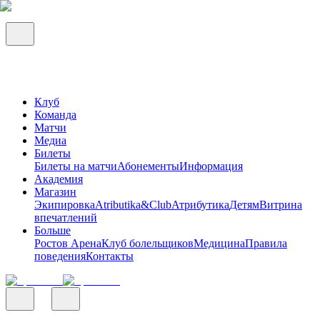
Клуб
Команда
Матчи
Медиа
Билеты
Билеты на матчи
Абонементы
Информация
Академия
Магазин
Экипировка
Atributika&Club
Атрибутика
Детям
Витрина
впечатлений
Больше
Ростов Арена
Клуб болельщиков
Медицина
Правила
поведения
Контакты