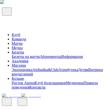
Клуб
Команда
Матчи
Медиа
Билеты
Билеты на матчи
Абонементы
Информация
Академия
Магазин
Экипировка
Atributika&Club
Атрибутика
Детям
Витрина
впечатлений
Больше
Ростов Арена
Клуб болельщиков
Медицина
Правила
поведения
Контакты