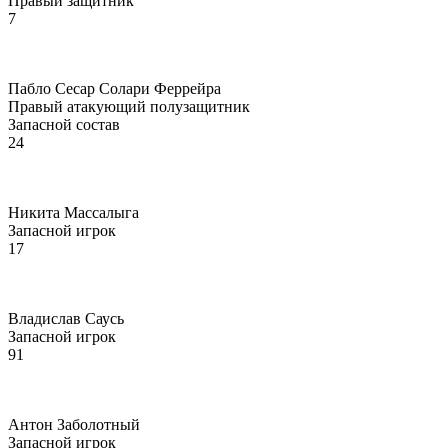
Правый защитник
7
Пабло Сесар Солари Феррейра
Правый атакующий полузащитник
Запасной состав
24
Никита Массалыга
Запасной игрок
17
Владислав Саусь
Запасной игрок
91
Антон Заболотный
Запасной игрок