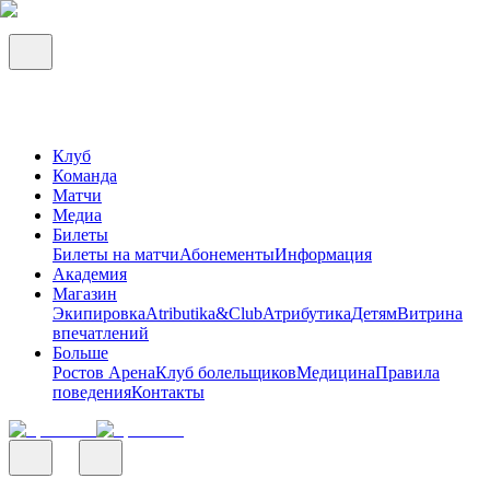
Клуб
Команда
Матчи
Медиа
Билеты
Билеты на матчи
Абонементы
Информация
Академия
Магазин
Экипировка
Atributika&Club
Атрибутика
Детям
Витрина
впечатлений
Больше
Ростов Арена
Клуб болельщиков
Медицина
Правила
поведения
Контакты