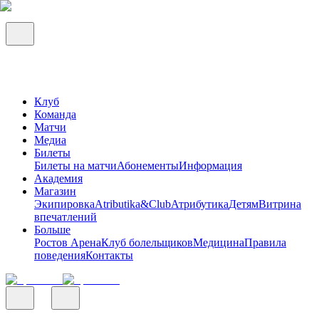
Клуб
Команда
Матчи
Медиа
Билеты
Билеты на матчи
Абонементы
Информация
Академия
Магазин
Экипировка
Atributika&Club
Атрибутика
Детям
Витрина
впечатлений
Больше
Ростов Арена
Клуб болельщиков
Медицина
Правила
поведения
Контакты