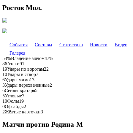
Ростов Мол.
События
Составы
Статистика
Новости
Видео
Галерея
53%
Владение мячом
47%
86
Атаки
91
19
Удары по воротам
22
10
Удары в створ
7
6
Удары мимо
13
3
Удары перехваченные
2
6
Сейвы вратаря
5
5
Угловые
7
10
Фолы
19
0
Офсайды
2
2
Жёлтые карточки
3
Матчи против Родина-М