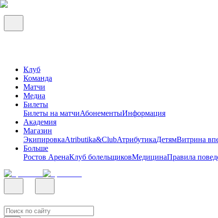
Клуб
Команда
Матчи
Медиа
Билеты
Билеты на матчи
Абонементы
Информация
Академия
Магазин
Экипировка
Atributika&Club
Атрибутика
Детям
Витрина вп
Больше
Ростов Арена
Клуб болельщиков
Медицина
Правила повед