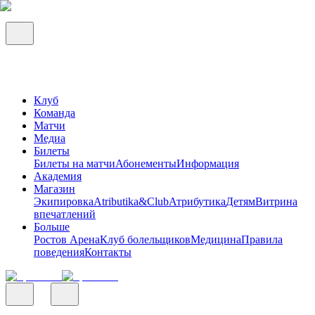
Клуб
Команда
Матчи
Медиа
Билеты
Билеты на матчи
Абонементы
Информация
Академия
Магазин
Экипировка
Atributika&Club
Атрибутика
Детям
Витрина
впечатлений
Больше
Ростов Арена
Клуб болельщиков
Медицина
Правила
поведения
Контакты