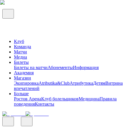
Клуб
Команда
Матчи
Медиа
Билеты
Билеты на матчи
Абонементы
Информация
Академия
Магазин
Экипировка
Atributika&Club
Атрибутика
Детям
Витрина
впечатлений
Больше
Ростов Арена
Клуб болельщиков
Медицина
Правила
поведения
Контакты