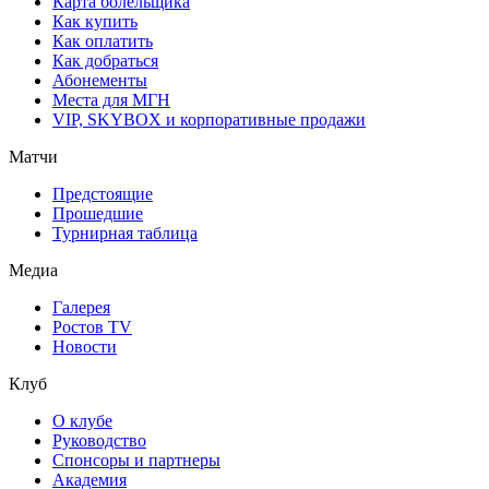
Карта болельщика
Как купить
Как оплатить
Как добраться
Абонементы
Места для МГН
VIP, SKYBOX и корпоративные продажи
Матчи
Предстоящие
Прошедшие
Турнирная таблица
Медиа
Галерея
Ростов TV
Новости
Клуб
О клубе
Руководство
Спонсоры и партнеры
Академия