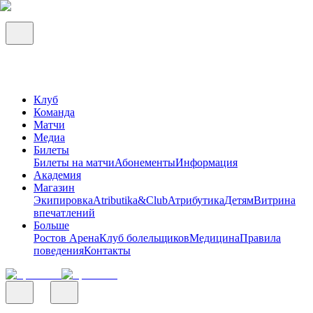
Клуб
Команда
Матчи
Медиа
Билеты
Билеты на матчи
Абонементы
Информация
Академия
Магазин
Экипировка
Atributika&Club
Атрибутика
Детям
Витрина
впечатлений
Больше
Ростов Арена
Клуб болельщиков
Медицина
Правила
поведения
Контакты