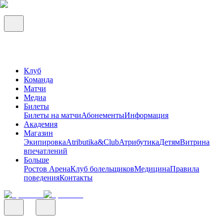
Клуб
Команда
Матчи
Медиа
Билеты
Билеты на матчи
Абонементы
Информация
Академия
Магазин
Экипировка
Atributika&Club
Атрибутика
Детям
Витрина
впечатлений
Больше
Ростов Арена
Клуб болельщиков
Медицина
Правила
поведения
Контакты