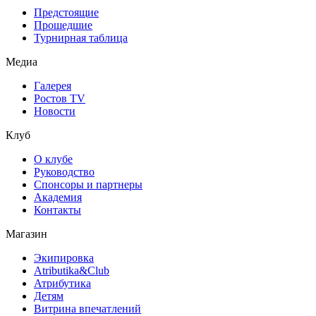
Предстоящие
Прошедшие
Турнирная таблица
Медиа
Галерея
Ростов TV
Новости
Клуб
О клубе
Руководство
Спонсоры и партнеры
Академия
Контакты
Магазин
Экипировка
Atributika&Club
Атрибутика
Детям
Витрина впечатлений