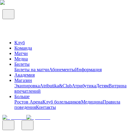
Клуб
Команда
Матчи
Медиа
Билеты
Билеты на матчи
Абонементы
Информация
Академия
Магазин
Экипировка
Atributika&Club
Атрибутика
Детям
Витрина
впечатлений
Больше
Ростов Арена
Клуб болельщиков
Медицина
Правила
поведения
Контакты