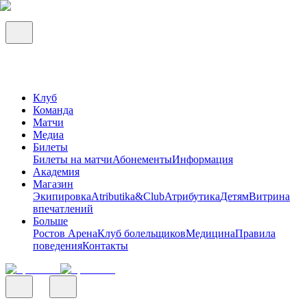
Клуб
Команда
Матчи
Медиа
Билеты
Билеты на матчи
Абонементы
Информация
Академия
Магазин
Экипировка
Atributika&Club
Атрибутика
Детям
Витрина
впечатлений
Больше
Ростов Арена
Клуб болельщиков
Медицина
Правила
поведения
Контакты