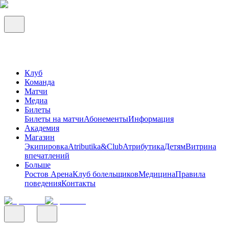
Клуб
Команда
Матчи
Медиа
Билеты
Билеты на матчи
Абонементы
Информация
Академия
Магазин
Экипировка
Atributika&Club
Атрибутика
Детям
Витрина
впечатлений
Больше
Ростов Арена
Клуб болельщиков
Медицина
Правила
поведения
Контакты