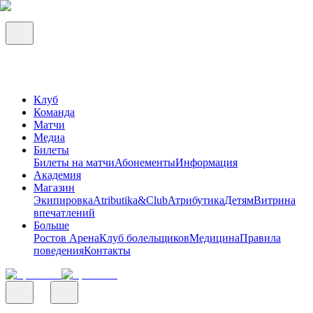
Клуб
Команда
Матчи
Медиа
Билеты
Билеты на матчи
Абонементы
Информация
Академия
Магазин
Экипировка
Atributika&Club
Атрибутика
Детям
Витрина
впечатлений
Больше
Ростов Арена
Клуб болельщиков
Медицина
Правила
поведения
Контакты