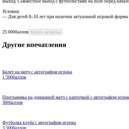
Выход: Совместное выход с футболистами на поле перед начал
Условия:
— Для детей 8–10 лет при наличии актуальной игровой формы 
25 000
баллов
Купить за баллы
Другие впечатления
Билет на матч с автографом игрока
1 500
баллов
Программка на домашний матч с карточкой с автографом игро
300
баллов
Футболка клуба с автографом игрока
3 500
баллов