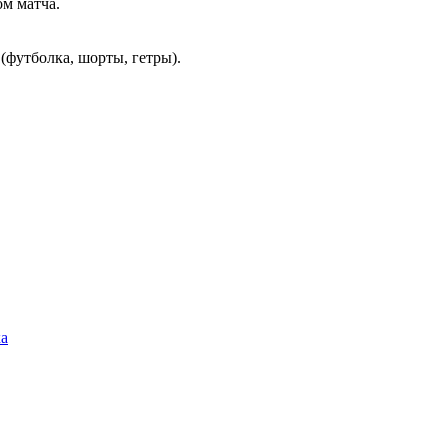
ом матча.
(футболка, шорты, гетры).
ка