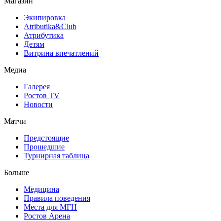
Магазин
Экипировка
Atributika&Club
Атрибутика
Детям
Витрина впечатлений
Медиа
Галерея
Ростов TV
Новости
Матчи
Предстоящие
Прошедшие
Турнирная таблица
Больше
Медицина
Правила поведения
Места для МГН
Ростов Арена