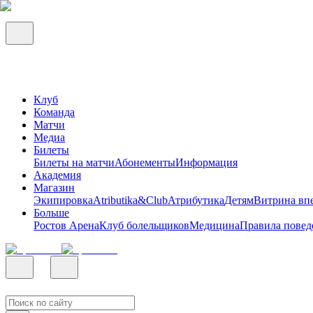
Клуб
Команда
Матчи
Медиа
Билеты
Билеты на матчи
Абонементы
Информация
Академия
Магазин
Экипировка
Atributika&Club
Атрибутика
Детям
Витрина вп
Больше
Ростов Арена
Клуб болельщиков
Медицина
Правила повед