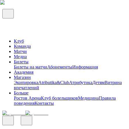
Клуб
Команда
Матчи
Медиа
Билеты
Билеты на матчи
Абонементы
Информация
Академия
Магазин
Экипировка
Atributika&Club
Атрибутика
Детям
Витрина
впечатлений
Больше
Ростов Арена
Клуб болельщиков
Медицина
Правила
поведения
Контакты